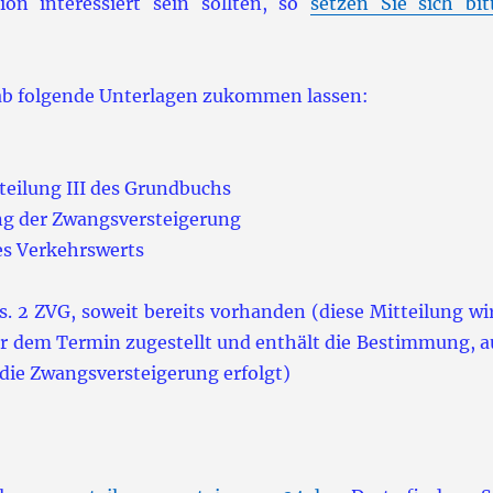
on interessiert sein sollten, so
setzen Sie sich bit
orab folgende Unterlagen zukommen lassen:
teilung III des Grundbuchs
ng der Zwangsversteigerung
es Verkehrswerts
s. 2 ZVG, soweit bereits vorhanden (diese Mitteilung wi
or dem Termin zugestellt und enthält die Bestimmung, a
ie Zwangsversteigerung erfolgt)