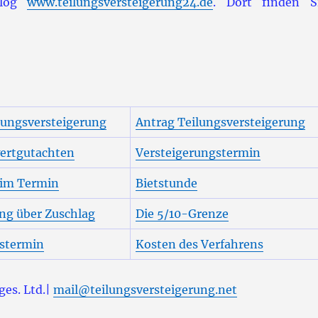
Blog
www.teilungsversteigerung24.de
. Dort finden S
lungsversteigerung
Antrag Teilungsversteigerung
ertgutachten
Versteigerungstermin
 im Termin
Bietstunde
ng über Zuschlag
Die 5/10-Grenze
gstermin
Kosten des Verfahrens
es. Ltd.|
mail@teilungsversteigerung.net