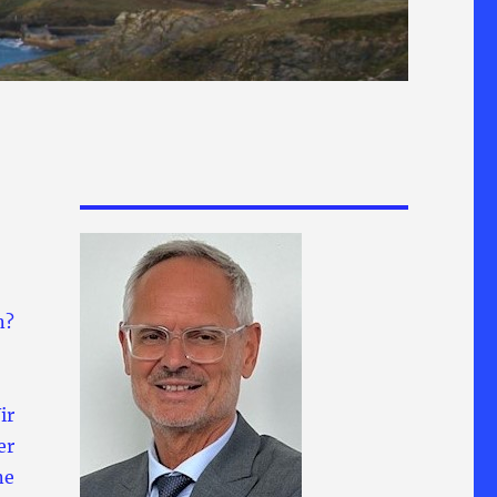
n?
ir
er
ne