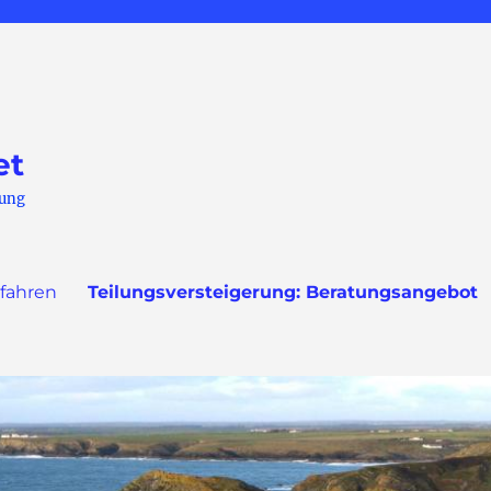
et
rung
rfahren
Teilungsversteigerung: Beratungsangebot