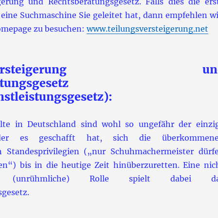
gerung und Rechtsberatungsgesetz. Falls dies die ers
ie eine Suchmaschine Sie geleitet hat, dann empfehlen wi
homepage zu besuchen:
www.teilungsversteigerung.net
ngsversteigerung un
tungsgesetz
nstleistungsgesetz):
lte in Deutschland sind wohl so ungefähr der einzi
 der es geschafft hat, sich die überkommen
en Standesprivilegien („nur Schuhmachermeister dürf
en“) bis in die heutige Zeit hinüberzuretten. Eine nic
he (unrühmliche) Rolle spielt dabei d
gesetz.