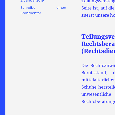
2. Januar 2019
Teilungsverstei
am
Schreibe einen
Seite ist, auf d
zu
Kommentar
zuerst unsere 
Teilungsversteigerung
und
Rechtsberatungsgesetz
Teilu
Rechtsbera
(Rechtsdie
Die Rechtsanwä
Berufsstand,
mittelalterlich
Schuhe herstell
unwesentlic
Rechtsberatungs