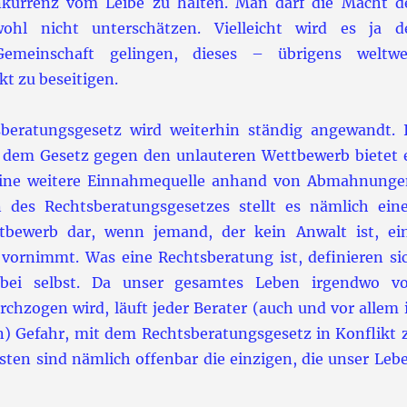
kurrenz vom Leibe zu halten. Man darf die Macht d
ohl nicht unterschätzen. Vielleicht wird es ja d
Gemeinschaft gelingen, dieses – übrigens weltwe
kt zu beseitigen.
beratungsgesetz wird weiterhin ständig angewandt. 
 dem Gesetz gegen den unlauteren Wettbewerb bietet 
ine weitere Einnahmequelle anhand von Abmahnunge
n des Rechtsberatungsgesetzes stellt es nämlich ein
tbewerb dar, wenn jemand, der kein Anwalt ist, ei
vornimmt. Was eine Rechtsberatung ist, definieren si
dabei selbst. Da unser gesamtes Leben irgendwo v
rchzogen wird, läuft jeder Berater (auch und vor allem 
n) Gefahr, mit dem Rechtsberatungsgesetz in Konflikt 
isten sind nämlich offenbar die einzigen, die unser Leb