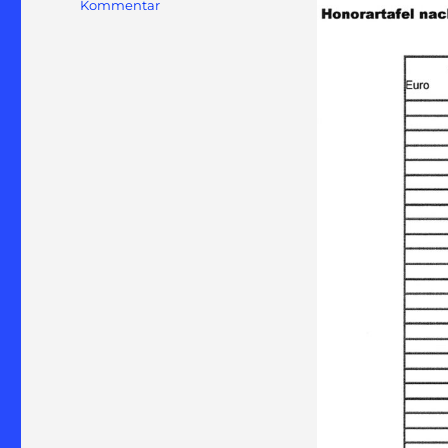
zu
Kommentar
Honorartafel
Gutachter
nach
HOAI
§
34