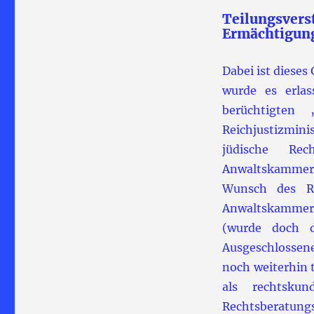
Teilungsver
Ermächtigung
Dabei ist dieses
wurde es erla
berüchtigten 
Reichjustizmini
jüdische Rec
Anwaltskammer
Wunsch des Re
Anwaltskammer
(wurde doch d
Ausgeschlossen
noch weiterhin 
als rechtsku
Rechtsberatungs