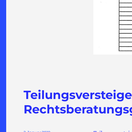
Teilungsver
Rechtsberatungs
Veröffentlicht