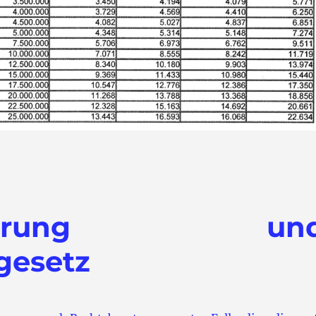
steigerung un
gesetz