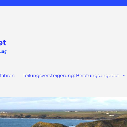
et
rung
rfahren
Teilungsversteigerung: Beratungsangebot