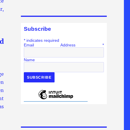
te
r,
Subscribe
d
*
indicates required
Email Address
*
Name
ge
en
en
ht
as