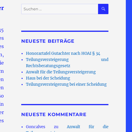
SUCHEN
Suchen
er
nach:
35
es
NEUESTE BEITRÄGE
es
Honorartafel Gutachter nach HOAI § 34
n,
Teilungsversteigerung und
ie
Rechtsberatungsgesetz
em
Anwalt für die Teilungsversteigerung
Haus bei der Scheidung
en
Teilungsversteigerung bei einer Scheidung
en
so
in
er
NEUESTE KOMMENTARE
es
Goncalves
zu
Anwalt für die