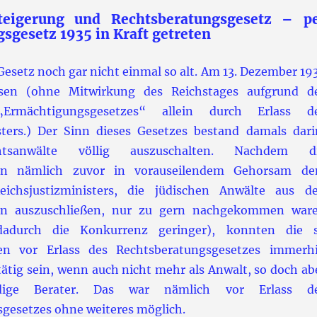
steigerung und Rechtsberatungsgesetz – p
sgesetz 1935 in Kraft getreten
 Gesetz noch gar nicht einmal so alt. Am 13. Dezember 19
ssen (ohne Mitwirkung des Reichstages aufgrund d
„Ermächtigungsgesetzes“ allein durch Erlass d
sters.) Der Sinn dieses Gesetzes bestand damals dari
htsanwälte völlig auszuschalten. Nachdem d
n nämlich zuvor in vorauseilendem Gehorsam d
ichsjustizministers, die jüdischen Anwälte aus d
n auszuschließen, nur zu gern nachgekommen war
adurch die Konkurrenz geringer), konnten die 
en vor Erlass des Rechtsberatungsgesetzes immerh
tätig sein, wenn auch nicht mehr als Anwalt, so doch ab
ndige Berater. Das war nämlich vor Erlass d
gesetzes ohne weiteres möglich.